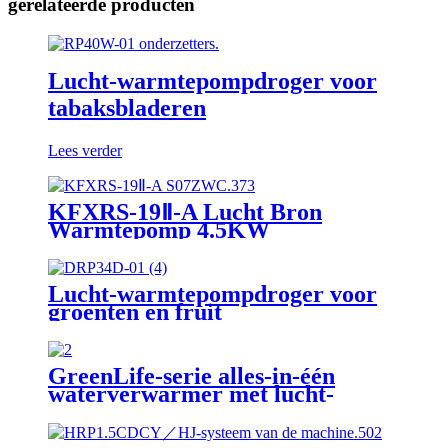
gerelateerde producten
Lucht-warmtepompdroger voor
tabaksbladeren
Lees verder
KFXRS-19Ⅱ-A Lucht Bron
Warmtepomp 4.5KW
Warmwatervoorziening
Zwembad Verwarming
Lucht-warmtepompdroger voor
groenten en fruit
GreenLife-serie alles-in-één
waterverwarmer met lucht-
warmtepomp