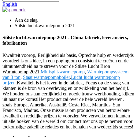
English
Aan de slag
Stilste lucht-warmtepomp 2021
Stilste lucht-warmtepomp 2021 - China fabriek, leveranciers,
fabrikanten
Kwaliteit voorop, Eerlijkheid als basis, Oprechte hulp en wederzijds
voordeel is ons idee, in een poging om consistent te creëren en de
uitmuntendheid na te streven voor de Stilste Lucht Bron
Warmtepomp 2021,
Minisplit-warmtepomp
,
Warmtepompsysteem
van 3 ton
,
Staat warmtepompboiler
,
Lucht-lucht warmtepomp
prijzen
.Kwaliteit is het leven in de fabriek, Focus op de vraag van
klanten is de bron van overleving en ontwikkeling van het bedrijf.
We houden ons aan eerlijkheid en goede trouw werkhouding, kijken
uit naar uw komst!Het product zal over de hele wereld leveren,
zoals Europa, Amerika, Australië, Costa Rica, Mauritius, San
Francisco, Madras. Onze missie is om producten van betrouwbare
kwaliteit en redelijke prijzen te voorzien.We verwelkomen klanten
uit alle hoeken van de wereld om contact met ons op te nemen voor
toekomstige zakelijke relaties en het behalen van wederzijds succes!