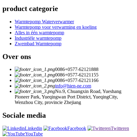
product categorie
Warmtepomp Waterverwarmer
Warmtepomp voor verwarming en koeling
Alles in één warmtepomp
Industriële warmtepomp
Zwembad Warmtepomp
Over ons
0086+0577-62121888
0086+0577-62121155
0086+0577-62121166
info@hien-ne.com
No.9, Chuangxin Road, Yueshang
Pioneer Park, Yueqingwan Port District, YueqingCity,
Wenzhou City, provincie Zhejiang
Sociale media
Linkedin
Facebook
Twitteren
YouTube