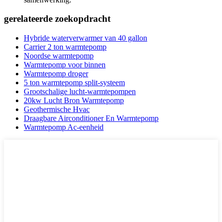
gerelateerde zoekopdracht
Hybride waterverwarmer van 40 gallon
Carrier 2 ton warmtepomp
Noordse warmtepomp
Warmtepomp voor binnen
Warmtepomp droger
5 ton warmtepomp split-systeem
Grootschalige lucht-warmtepompen
20kw Lucht Bron Warmtepomp
Geothermische Hvac
Draagbare Airconditioner En Warmtepomp
Warmtepomp Ac-eenheid