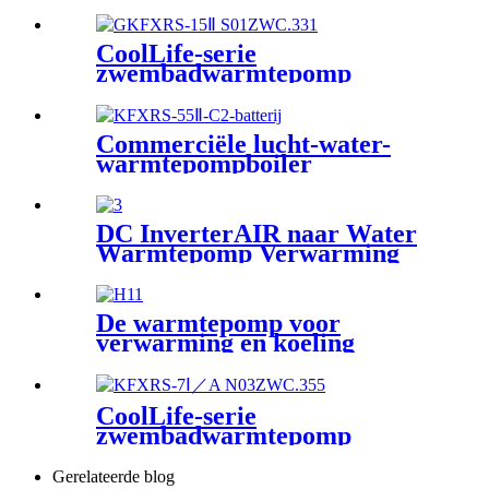
CoolLife-serie
zwembadwarmtepomp
Commerciële lucht-water-
warmtepompboiler
DC InverterAIR naar Water
Warmtepomp Verwarming
Koeling+SWW
De warmtepomp voor
verwarming en koeling
CoolLife-serie
zwembadwarmtepomp
Gerelateerde blog