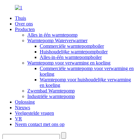
Thuis
Over ons
Producten
Alles in één warmtepomp
Warmtepomp Waterverwarmer
Commerciële warmtepompboiler
Huishoudelijke warmtepompboiler
Alles-in-één warmtepompboiler
Warmtepomp voor verwarming en koeling
Commerciële warmtepomp voor verwarming en
koeling
Warmtepomp voor huishoudelijke verwarming
en koeling
Zwembad Warmtepomp
Industriële warmtepomp
Oplossing
Nieuws
Veelgestelde vragen
VR
Neem contact met ons op