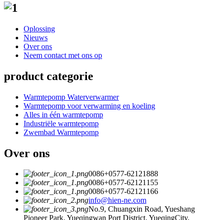
Oplossing
Nieuws
Over ons
Neem contact met ons op
product categorie
Warmtepomp Waterverwarmer
Warmtepomp voor verwarming en koeling
Alles in één warmtepomp
Industriële warmtepomp
Zwembad Warmtepomp
Over ons
0086+0577-62121888
0086+0577-62121155
0086+0577-62121166
info@hien-ne.com
No.9, Chuangxin Road, Yueshang
Pioneer Park, Yueqingwan Port District, YueqingCity,