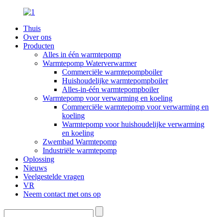
Thuis
Over ons
Producten
Alles in één warmtepomp
Warmtepomp Waterverwarmer
Commerciële warmtepompboiler
Huishoudelijke warmtepompboiler
Alles-in-één warmtepompboiler
Warmtepomp voor verwarming en koeling
Commerciële warmtepomp voor verwarming en
koeling
Warmtepomp voor huishoudelijke verwarming
en koeling
Zwembad Warmtepomp
Industriële warmtepomp
Oplossing
Nieuws
Veelgestelde vragen
VR
Neem contact met ons op