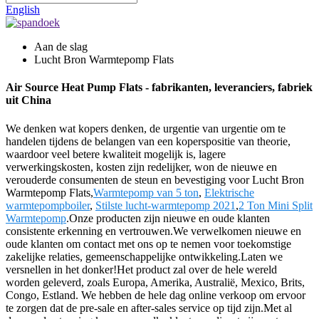
English
Aan de slag
Lucht Bron Warmtepomp Flats
Air Source Heat Pump Flats - fabrikanten, leveranciers, fabriek
uit China
We denken wat kopers denken, de urgentie van urgentie om te
handelen tijdens de belangen van een koperspositie van theorie,
waardoor veel betere kwaliteit mogelijk is, lagere
verwerkingskosten, kosten zijn redelijker, won de nieuwe en
verouderde consumenten de steun en bevestiging voor Lucht Bron
Warmtepomp Flats,
Warmtepomp van 5 ton
,
Elektrische
warmtepompboiler
,
Stilste lucht-warmtepomp 2021
,
2 Ton Mini Split
Warmtepomp
.Onze producten zijn nieuwe en oude klanten
consistente erkenning en vertrouwen.We verwelkomen nieuwe en
oude klanten om contact met ons op te nemen voor toekomstige
zakelijke relaties, gemeenschappelijke ontwikkeling.Laten we
versnellen in het donker!Het product zal over de hele wereld
worden geleverd, zoals Europa, Amerika, Australië, Mexico, Brits,
Congo, Estland. We hebben de hele dag online verkoop om ervoor
te zorgen dat de pre-sale en after-sales service op tijd zijn.Met al