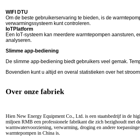
WIFI DTU
Om de beste gebruikerservaring te bieden, is de warmtepo
verwarmingssysteem kunt controleren.
IoT
Platform
Een IoT-systeem kan meerdere warmtepompen aansturen, en v
analyseren.
Slimme app-bediening
De slimme app-bediening biedt gebruikers veel gemak. Tem
Bovendien kunt u altijd en overal statistieken over het stroo
Over onze fabriek
Hien New Energy Equipment Co., Ltd. is een staatsbedrijf in de hig
miljoen RMB een professionele fabrikant die zich bezighoudt met d
warmwatervoorziening, verwarming, droging en andere toepassingen. 
warmtepompen in China is.