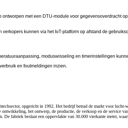
mp ontworpen met een DTU-module voor gegevensoverdracht op 
erkopers kunnen via het IoT-platform op afstand de gebruikso
peratuuraanpassing, moduswisseling en timerinstellingen kun
mverbruik en foutmeldingen inzien.
htechsector, opgericht in 1992. Het bedrijf betrad de markt voor lucht
e ontwikkeling, het ontwerp, de productie, de verkoop en de service 
De fabriek beslaat een oppervlakte van 30.000 vierkante meter, waarme