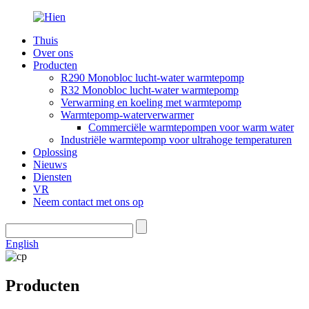
Thuis
Over ons
Producten
R290 Monobloc lucht-water warmtepomp
R32 Monobloc lucht-water warmtepomp
Verwarming en koeling met warmtepomp
Warmtepomp-waterverwarmer
Commerciële warmtepompen voor warm water
Industriële warmtepomp voor ultrahoge temperaturen
Oplossing
Nieuws
Diensten
VR
Neem contact met ons op
English
Producten