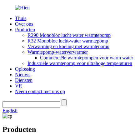
Thuis
Over ons
Producten
R290 Monobloc lucht-water warmtepomp
R32 Monobloc lucht-water warmtepomp
Verwarming en koeling met warmtepomp
Warmtepomp-waterverwarmer
Commerciële warmtepompen voor warm water
Industriële warmtepomp voor ultrahoge temperaturen
Oplossing
Nieuws
Diensten
VR
Neem contact met ons op
English
Producten