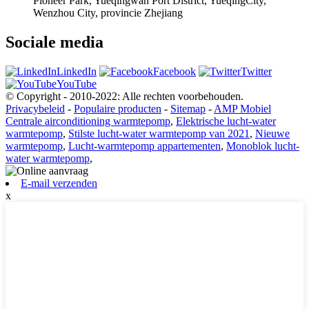
Pioneer Park, Yueqingwan Port District, YueqingCity,
Wenzhou City, provincie Zhejiang
Sociale media
LinkedIn
Facebook
Twitter
YouTube
© Copyright - 2010-2022: Alle rechten voorbehouden.
Privacybeleid
-
Populaire producten
-
Sitemap
-
AMP Mobiel
Centrale airconditioning warmtepomp
,
Elektrische lucht-water
warmtepomp
,
Stilste lucht-water warmtepomp van 2021
,
Nieuwe
warmtepomp
,
Lucht-warmtepomp appartementen
,
Monoblok lucht-
water warmtepomp
,
E-mail verzenden
x